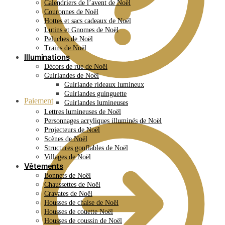
Calendriers de l’avent de Noël
Couronnes de Noël
Hottes et sacs cadeaux de Noël
Lutins et Gnomes de Noël
Peluches de Noël
Trains de Noël
Illuminations
Décors de rue de Noël
Guirlandes de Noël
Guirlande rideaux lumineux
Guirlandes guinguette
Paiement
Guirlandes lumineuses
Lettres lumineuses de Noël
Personnages acryliques illuminés de Noël
Projecteurs de Noël
Scènes de Noël
Structures gonflables de Noël
Villages de Noël
Vêtements
Bonnets de Noël
Chaussettes de Noël
Cravates de Noël
Housses de chaise de Noël
Housses de couette Noël
Housses de coussin de Noël