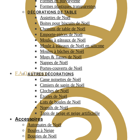
Formes en polystyrène
Formes plastiques transparentes
DÉCORATIONS DE TABLE
Assiettes de Noël
Boites pour biscuits de Noël
Chemins de table de Noël
Emporte-pièces de Noël
Moules à gâteaux de Noël
Moule à gâteaux de Noël en silicone
Moules à bûches de Noël
Mugs & Tasses de Noël
Nappes de Noël
Portes-couverts de Noël
F.A.Q / Contact
AUTRES DÉCORATIONS
Casse noisettes de Noël
Cimiers de sapin de Noël
Cloches de Noël
Étoiles de Noël
Lots de boules de Noël
Noeuds de Noël
Tapis de neige et neige artificielle
Accessoires
Automates de Noël
Boules à Neige
Bougies de Noël