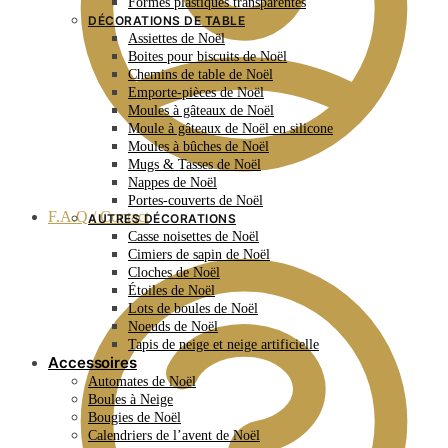
Formes plastiques transparentes
DÉCORATIONS DE TABLE
Assiettes de Noël
Boites pour biscuits de Noël
Chemins de table de Noël
Emporte-pièces de Noël
Moules à gâteaux de Noël
Moule à gâteaux de Noël en silicone
Moules à bûches de Noël
Mugs & Tasses de Noël
Nappes de Noël
Portes-couverts de Noël
F.A.Q / Contact
AUTRES DÉCORATIONS
Casse noisettes de Noël
Cimiers de sapin de Noël
Cloches de Noël
Étoiles de Noël
Lots de boules de Noël
Noeuds de Noël
Tapis de neige et neige artificielle
Accessoires
Automates de Noël
Boules à Neige
Bougies de Noël
Calendriers de l’avent de Noël