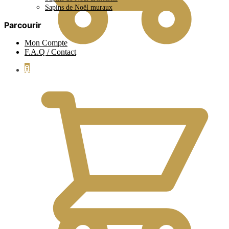
Sapins de Noël muraux
Parcourir
Mon Compte
F.A.Q / Contact
0
0.00
€