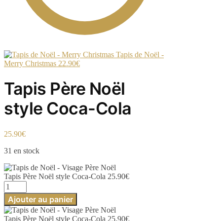
Tapis de Noël -
Merry Christmas
22.90
€
Tapis Père Noël
style Coca-Cola
25.90
€
31 en stock
Tapis Père Noël style Coca-Cola
25.90
€
quantité
de
Ajouter au panier
Tapis
Père
Tapis Père Noël style Coca-Cola
25.90
€
Noël