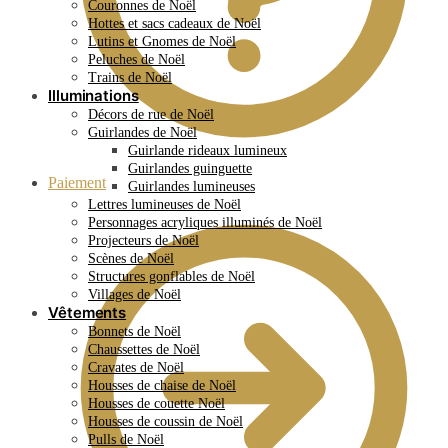
Couronnes de Noël
Hottes et sacs cadeaux de Noël
Lutins et Gnomes de Noël
Peluches de Noël
Trains de Noël
Illuminations
Décors de rue de Noël
Guirlandes de Noël
Guirlande rideaux lumineux
Guirlandes guinguette
Paiement
Guirlandes lumineuses
Lettres lumineuses de Noël
Personnages acryliques illuminés de Noël
Projecteurs de Noël
Scènes de Noël
Structures gonflables de Noël
Villages de Noël
Vêtements
Bonnets de Noël
Chaussettes de Noël
Cravates de Noël
Housses de chaise de Noël
Housses de couette Noël
Housses de coussin de Noël
Pulls de Noël