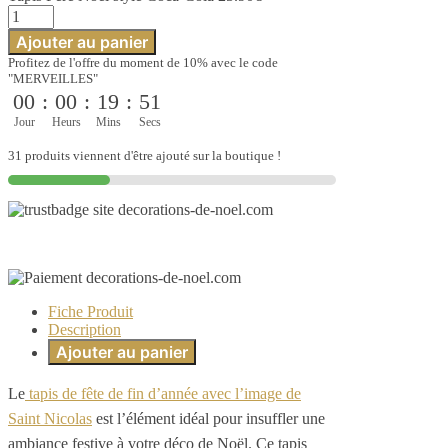
quantité
style
de
Coca-
Ajouter au panier
Tapis
Cola
Profitez de l'offre du moment de 10% avec le code
Père
"MERVEILLES"
Noël
00
:
00
:
19
:
51
style
Coca-
Jour
Heurs
Mins
Secs
Cola
31 produits viennent d'être ajouté sur la boutique !
Fiche Produit
Description
Ajouter au panier
Le
tapis de fête de fin d’année avec l’image de
Saint Nicolas
est l’élément idéal pour insuffler une
ambiance festive à votre déco de Noël. Ce tapis