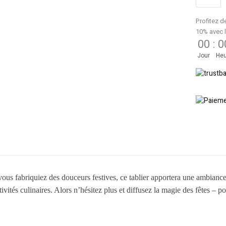
Profitez d
10% avec 
00
:
0
Jour
Heu
s fabriquiez des douceurs festives, ce tablier apportera une ambiance j
vités culinaires. Alors n’hésitez plus et diffusez la magie des fêtes – p