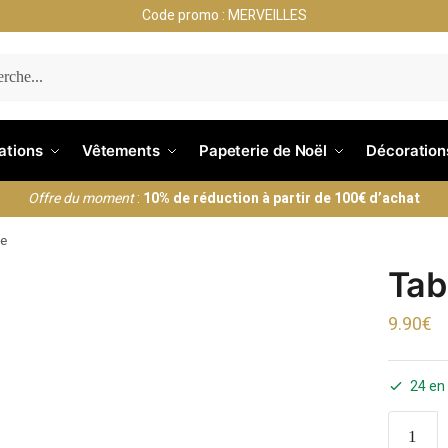
Code promo : MERVEILLES
ERCHE
nations
Vêtements
Papeterie de Noël
Décoration
Offre du moment
:
10% de réduction à partir de 100€ d’achat
me
Tab
9.90
€
24 en