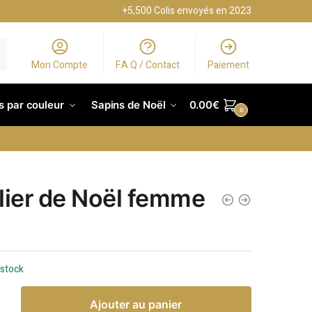
+5,500 Colis envoyés en 2023
Mon Compte
F.A.Q / Contact
Paiement
s par couleur
Sapins de Noël
0.00
€
0
lier de Noël femme
 stock
Ajouter au panier