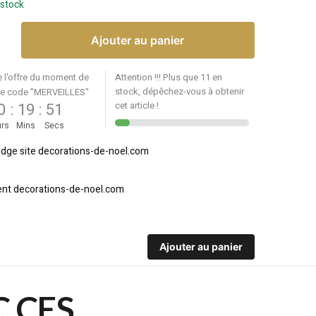
 stock
Ajouter au panier
e l'offre du moment de
Attention !!! Plus que 11 en
stock, dépêchez-vous à obtenir
le code "MERVEILLES"
0
:
19
:
51
cet article !
rs
Mins
Secs
Ajouter au panier
C CES