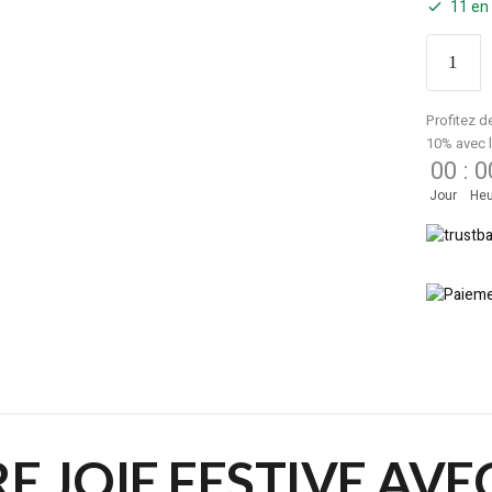
11 en
Profitez d
10% avec 
00
:
0
Jour
Heu
 JOIE FESTIVE AVE