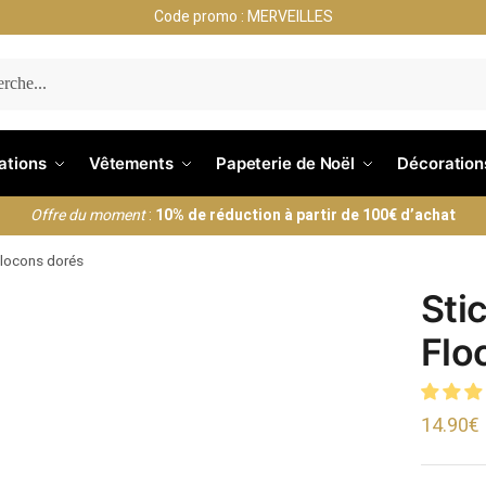
Code promo : MERVEILLES
ERCHE
nations
Vêtements
Papeterie de Noël
Décoration
Offre du moment
:
10% de réduction à partir de 100€ d’achat
Flocons dorés
Sti
Flo
14.90
€