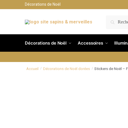
Décorations de Noël
RECH
Décorations de Noël
Accessoires
Illumi
Accueil
Décorations de Noël dorées
Stickers de Noël – 
/
/