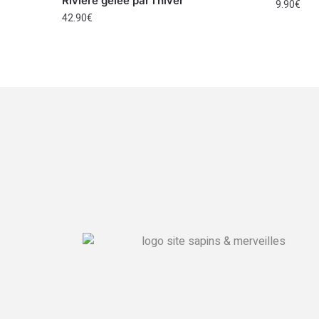
Rivière gelée par l’hiver
9.90
€
42.90
€