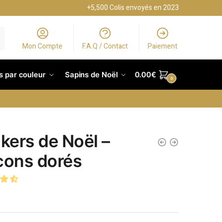
+5,500 Colis envoyés en 2023
Mon Compte
F.A.Q / Contact
Paiement
s par couleur
Sapins de Noël
0.00
€
0
ckers de Noël –
cons dorés