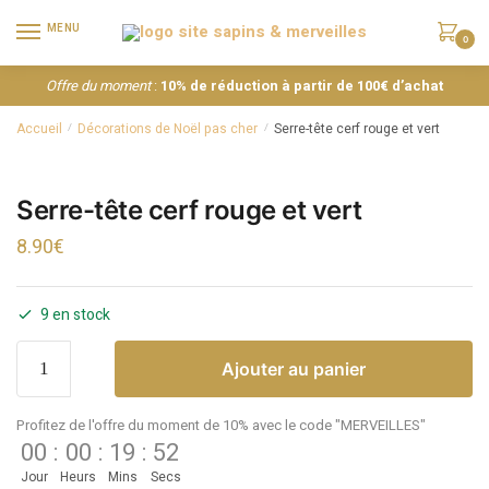
MENU
0
Offre du moment
:
10% de réduction à partir de 100€ d’achat
Accueil
Décorations de Noël pas cher
Serre-tête cerf rouge et vert
/
/
Serre-tête cerf rouge et vert
8.90
€
9 en stock
Ajouter au panier
Profitez de l'offre du moment de 10% avec le code "MERVEILLES"
00
:
00
:
19
:
52
Jour
Heurs
Mins
Secs