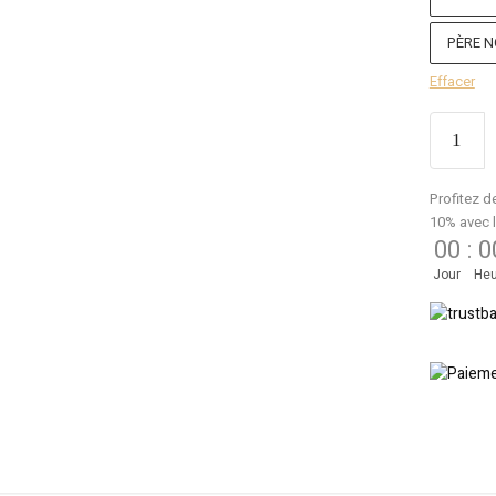
PÈRE N
Effacer
Profitez d
10% avec 
00
:
0
Jour
Heu