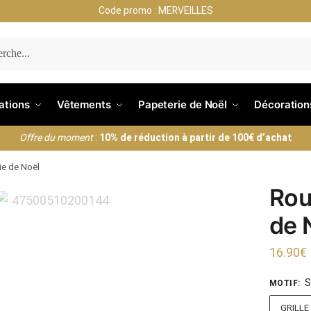
Code promo : MERVEILLES
ERCHE
nations
Vêtements
Papeterie de Noël
Décoration
Offre du moment
:
10% de réduction à partir de 100€ d’achat
ie de Noël
Rou
de 
16.90
€
S
MOTIF
:
GRILLE