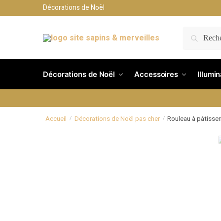
Décorations de Noël
RECH
Décorations de Noël
Accessoires
Illumi
Accueil
Décorations de Noël pas cher
Rouleau à pâtisser
/
/