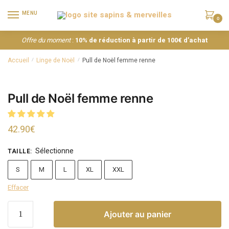
MENU
0
Offre du moment
:
10% de réduction à partir de 100€ d’achat
Accueil
Linge de Noël
Pull de Noël femme renne
/
/
Pull de Noël femme renne
42.90
€
Sélectionne
TAILLE
:
S
M
L
XL
XXL
Effacer
Ajouter au panier