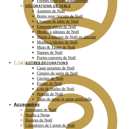
Formes plastiques transparentes
DÉCORATIONS DE TABLE
Assiettes de Noël
Boites pour biscuits de Noël
Chemins de table de Noël
Emporte-pièces de Noël
Moules à gâteaux de Noël
Moule à gâteaux de Noël en silicone
Moules à bûches de Noël
Mugs & Tasses de Noël
Nappes de Noël
Portes-couverts de Noël
F.A.Q / Contact
AUTRES DÉCORATIONS
Casse noisettes de Noël
Cimiers de sapin de Noël
Cloches de Noël
Étoiles de Noël
Lots de boules de Noël
Noeuds de Noël
Tapis de neige et neige artificielle
Accessoires
Automates de Noël
Boules à Neige
Bougies de Noël
Calendriers de l’avent de Noël