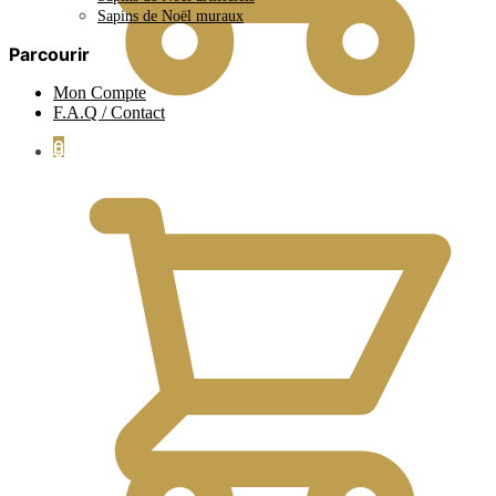
Sapins de Noël muraux
Parcourir
Mon Compte
F.A.Q / Contact
0
0.00
€