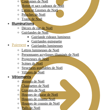
Couronnes de Noël
Hottes et sacs cadeaux de Noël
Lutins et Gnomes de Noël
Peluches de Noël
Trains de Noël
Illuminations
Décors de rue de Noël
Guirlandes de Noël
Guirlande rideaux lumineux
Guirlandes guinguette
Paiement
Guirlandes lumineuses
Lettres lumineuses de Noël
Personnages acryliques illuminés de Noël
Projecteurs de Noël
Scènes de Noël
Structures gonflables de Noël
Villages de Noël
Vêtements
Bonnets de Noël
Chaussettes de Noël
Cravates de Noël
Housses de chaise de Noël
Housses de couette Noël
Housses de coussin de Noël
Pulls de Noël