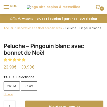
MENU
0
Offre du moment
:
10% de réduction à partir de 100€ d’achat
Accueil
Décorations de Noël scandinaves
Peluche – Pingouin blanc avec bonnet de Noël
/
/
Peluche – Pingouin blanc avec
bonnet de Noël
23.90
€
–
33.90
€
Sélectionne
TAILLE
:
25 CM
35 CM
Effacer
Ajouter au panier