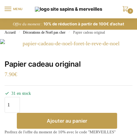
MENU
0
10% de réduction à partir de 100€ d’achat
Offre du moment
:
Accueil
/
Décorations de Noël pas cher
/
Papier cadeau original
Papier cadeau original
7.90
€
31 en stock
Ajouter au panier
Profitez de l'offre du moment de 10% avec le code "MERVEILLES"