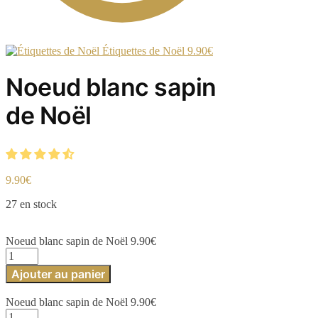
Étiquettes de Noël
9.90
€
Noeud blanc sapin
de Noël
9.90
€
27 en stock
Noeud blanc sapin de Noël
9.90
€
quantité
de
Ajouter au panier
Noeud
blanc
Noeud blanc sapin de Noël
9.90
€
sapin
quantité
de