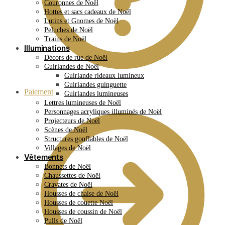
Couronnes de Noël
Hottes et sacs cadeaux de Noël
Lutins et Gnomes de Noël
Peluches de Noël
Trains de Noël
Illuminations
Décors de rue de Noël
Guirlandes de Noël
Guirlande rideaux lumineux
Guirlandes guinguette
Paiement
Guirlandes lumineuses
Lettres lumineuses de Noël
Personnages acryliques illuminés de Noël
Projecteurs de Noël
Scènes de Noël
Structures gonflables de Noël
Villages de Noël
Vêtements
Bonnets de Noël
Chaussettes de Noël
Cravates de Noël
Housses de chaise de Noël
Housses de couette Noël
Housses de coussin de Noël
Pulls de Noël