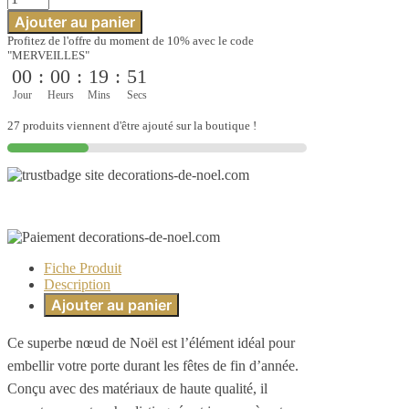
de
Noël
Ajouter au panier
Noeud
Profitez de l'offre du moment de 10% avec le code
blanc
"MERVEILLES"
sapin
00
:
00
:
19
:
51
de
Noël
Jour
Heurs
Mins
Secs
27 produits viennent d'être ajouté sur la boutique !
Fiche Produit
Description
Ajouter au panier
Ce superbe nœud de Noël est l’élément idéal pour
embellir votre porte durant les fêtes de fin d’année.
Conçu avec des matériaux de haute qualité, il