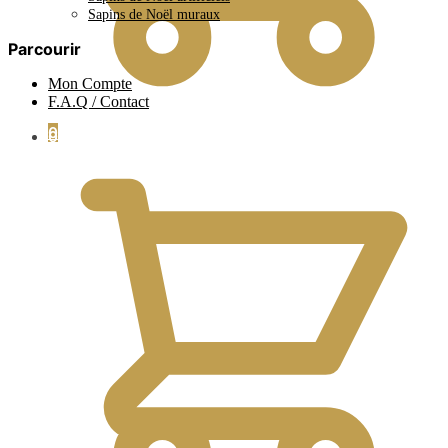
Sapins de Noël muraux
Parcourir
Mon Compte
F.A.Q / Contact
0
0.00
€