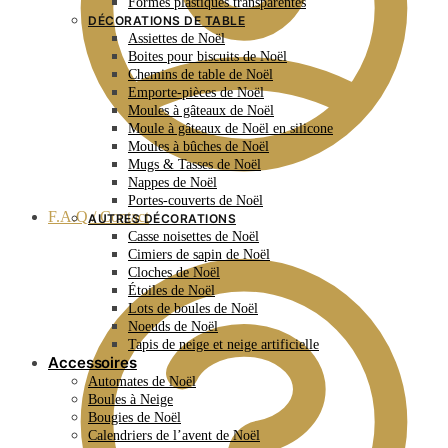
Formes plastiques transparentes
DÉCORATIONS DE TABLE
Assiettes de Noël
Boites pour biscuits de Noël
Chemins de table de Noël
Emporte-pièces de Noël
Moules à gâteaux de Noël
Moule à gâteaux de Noël en silicone
Moules à bûches de Noël
Mugs & Tasses de Noël
Nappes de Noël
Portes-couverts de Noël
F.A.Q / Contact
AUTRES DÉCORATIONS
Casse noisettes de Noël
Cimiers de sapin de Noël
Cloches de Noël
Étoiles de Noël
Lots de boules de Noël
Noeuds de Noël
Tapis de neige et neige artificielle
Accessoires
Automates de Noël
Boules à Neige
Bougies de Noël
Calendriers de l’avent de Noël