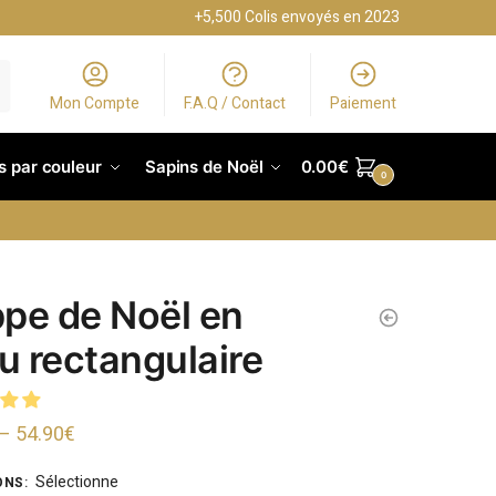
+5,500 Colis envoyés en 2023
Mon Compte
F.A.Q / Contact
Paiement
s par couleur
Sapins de Noël
0.00
€
0
pe de Noël en
su rectangulaire
–
54.90
€
Sélectionne
ONS
: