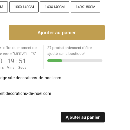
CM
100X140CM
140X140CM
140X180CM
Ajouter au panier
e l'offre du moment de
27 produits viennent d'être
ajouté sur la boutique !
le code "MERVEILLES"
0
:
19
:
51
rs
Mins
Secs
Ajouter au panier