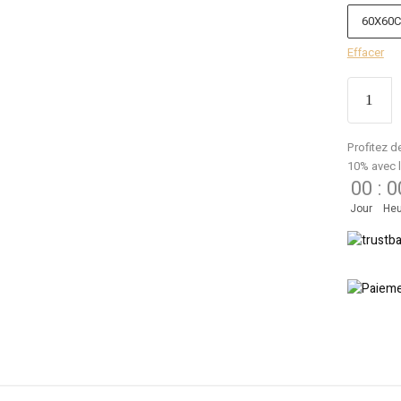
60X60
Effacer
Profitez d
10% avec 
00
:
0
Jour
Heu