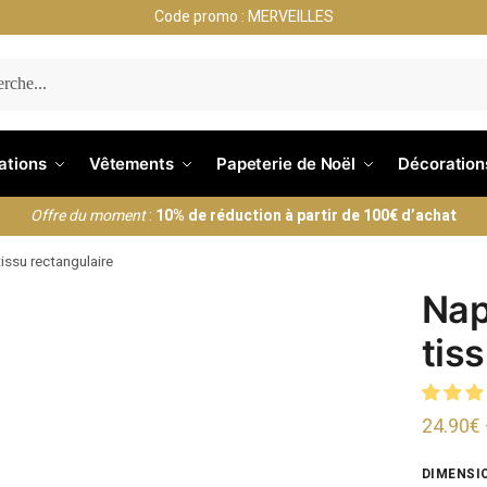
Code promo : MERVEILLES
ERCHE
nations
Vêtements
Papeterie de Noël
Décoration
Offre du moment
:
10% de réduction à partir de 100€ d’achat
issu rectangulaire
Nap
tis
24.90
€
DIMENSI