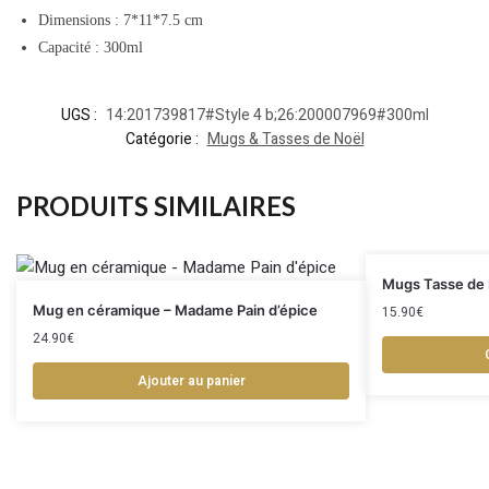
Dimensions : 7*11*7.5 cm
Capacité : 300ml
UGS :
14:201739817#Style 4 b;26:200007969#300ml
Catégorie :
Mugs & Tasses de Noël
PRODUITS SIMILAIRES
Mugs Tasse de N
Mug en céramique – Madame Pain d’épice
15.90
€
24.90
€
Ajouter au panier