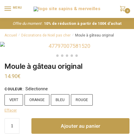
MENU
0
Offre du moment
:
10% de réduction à partir de 100€ d’achat
Accueil
Décorations de Noël pas cher
Moule à gâteau original
/
/
Moule à gâteau original
14.90
€
Sélectionne
COULEUR
:
VERT
ORANGE
BLEU
ROUGE
Effacer
Ajouter au panier