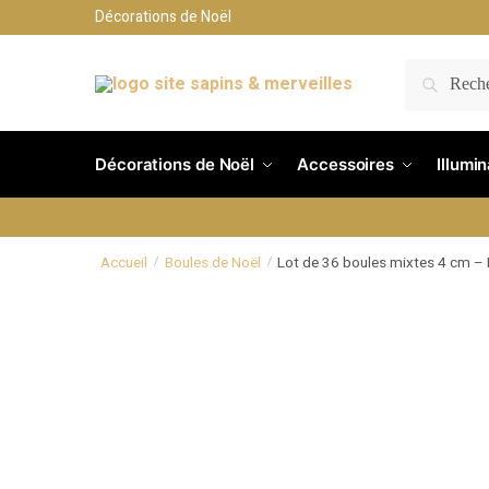
Décorations de Noël
RECH
Décorations de Noël
Accessoires
Illumi
Accueil
Boules de Noël
Lot de 36 boules mixtes 4 cm –
/
/