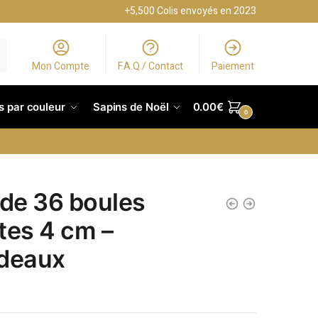
+5,500 Colis envoyés en 2023
Mon Compte
F.A.Q / Contact
Paiement
s par couleur
Sapins de Noël
0.00
€
0
 de 36 boules
tes 4 cm –
deaux