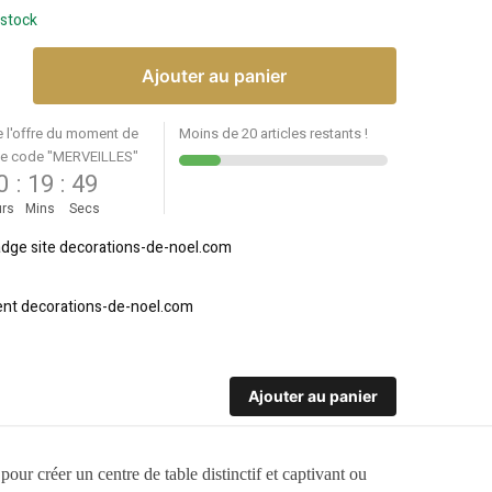
 stock
Ajouter au panier
e l'offre du moment de
Moins de 20 articles restants !
le code "MERVEILLES"
0
:
19
:
49
rs
Mins
Secs
Ajouter au panier
ur créer un centre de table distinctif et captivant ou