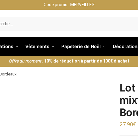
Code promo : MERVEILLES
ERCHE
nations
Vêtements
Papeterie de Noël
Décoration
Offre du moment
:
10% de réduction à partir de 100€ d’achat
 Bordeaux
Lot
mix
Bor
27.90
€