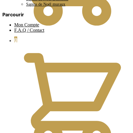
Sapins de Noël muraux
Parcourir
Mon Compte
F.A.Q / Contact
0
0.00
€