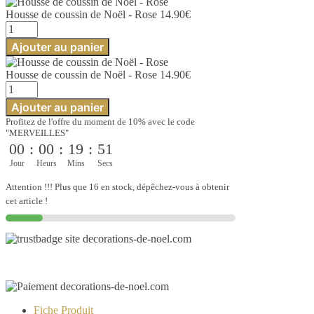
Housse de coussin de Noël - Rose
14.90
€
quantité
de
Ajouter au panier
Housse
de
Housse de coussin de Noël - Rose
14.90
€
coussin
quantité
de
de
Noël
Ajouter au panier
Housse
-
Profitez de l'offre du moment de 10% avec le code
de
Rose
"MERVEILLES"
coussin
00
:
00
:
19
:
50
de
Noël
Jour
Heurs
Mins
Secs
-
Rose
Attention !!! Plus que 16 en stock, dépêchez-vous à obtenir
cet article !
Fiche Produit