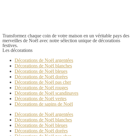
variations.
Les
options
peuvent
être
choisies
Transformez chaque coin de votre maison en un véritable pays des
sur
merveilles de Noël avec notre sélection unique de décorations
la
festives.
page
Les décorations
du
produit
Décorations de Noël argentées
Décorations de Noël blanches
Décorations de Noël bleues
Décorations de Noël dorées
Décorations de Noël pas cher
Décorations de Noël rouges
Décorations de Noël scandinaves
Décorations de Noël vertes
Décorations de sapins de Noël
Décorations de Noël argentées
Décorations de Noël blanches
Décorations de Noël bleues
Décorations de Noël dorées