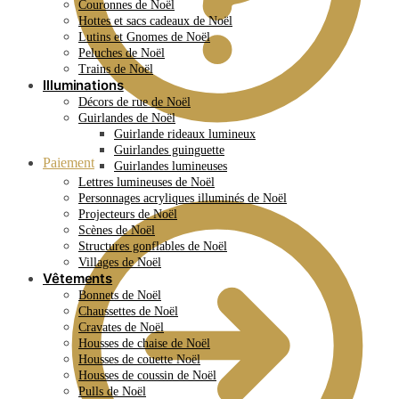
Couronnes de Noël
Hottes et sacs cadeaux de Noël
Lutins et Gnomes de Noël
Peluches de Noël
Trains de Noël
Illuminations
Décors de rue de Noël
Guirlandes de Noël
Guirlande rideaux lumineux
Guirlandes guinguette
Paiement
Guirlandes lumineuses
Lettres lumineuses de Noël
Personnages acryliques illuminés de Noël
Projecteurs de Noël
Scènes de Noël
Structures gonflables de Noël
Villages de Noël
Vêtements
Bonnets de Noël
Chaussettes de Noël
Cravates de Noël
Housses de chaise de Noël
Housses de couette Noël
Housses de coussin de Noël
Pulls de Noël