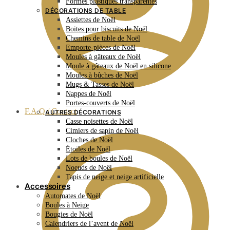
Formes plastiques transparentes
DÉCORATIONS DE TABLE
Assiettes de Noël
Boites pour biscuits de Noël
Chemins de table de Noël
Emporte-pièces de Noël
Moules à gâteaux de Noël
Moule à gâteaux de Noël en silicone
Moules à bûches de Noël
Mugs & Tasses de Noël
Nappes de Noël
Portes-couverts de Noël
F.A.Q / Contact
AUTRES DÉCORATIONS
Casse noisettes de Noël
Cimiers de sapin de Noël
Cloches de Noël
Étoiles de Noël
Lots de boules de Noël
Noeuds de Noël
Tapis de neige et neige artificielle
Accessoires
Automates de Noël
Boules à Neige
Bougies de Noël
Calendriers de l’avent de Noël