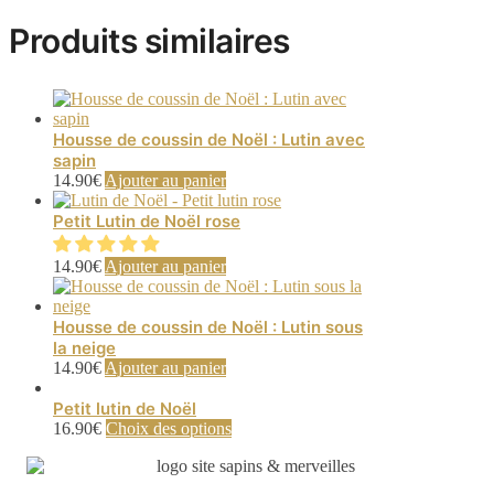
Produits similaires
Housse de coussin de Noël : Lutin avec
sapin
14.90
€
Ajouter au panier
Petit Lutin de Noël rose
14.90
€
Ajouter au panier
Housse de coussin de Noël : Lutin sous
la neige
14.90
€
Ajouter au panier
Petit lutin de Noël
Ce
16.90
€
Choix des options
produit
a
plusieurs