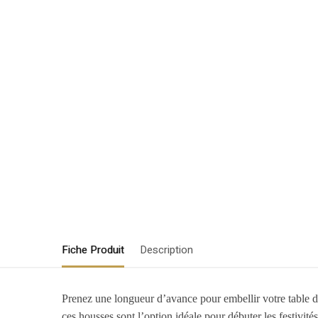
Fiche Produit
Description
Prenez une longueur d’avance pour embellir votre table 
ces housses sont l’option idéale pour débuter les festivit