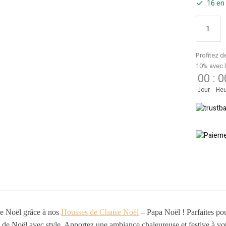
16 en
Profitez d
10% avec 
00
:
0
Jour
Heu
de Noël grâce à nos
Housses de Chaise Noël
– Papa Noël ! Parfaites pou
és de Noël avec style. Apportez une ambiance chaleureuse et festive à vo