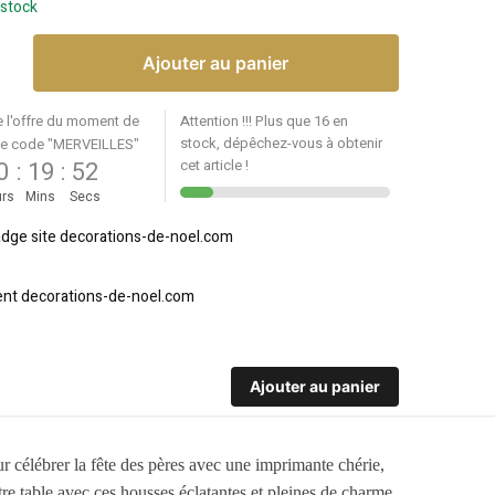
 stock
Ajouter au panier
e l'offre du moment de
Attention !!! Plus que 16 en
stock, dépêchez-vous à obtenir
le code "MERVEILLES"
0
:
19
:
52
cet article !
rs
Mins
Secs
Ajouter au panier
r célébrer la fête des pères avec une imprimante chérie,
tre table avec ces housses éclatantes et pleines de charme