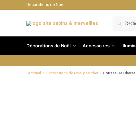
Décorations de Noël
RECH
Décorations de Noël
Accessoires
Illumi
Accueil
Décorations de Noël pas cher
Housse De Chaise
/
/