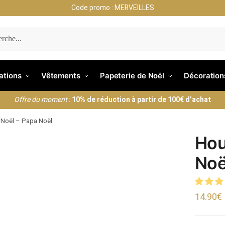
Code promo : MERVEILLES
ERCHE
nations
Vêtements
Papeterie de Noël
Décoration
Offre du moment
:
10% de réduction à partir de 100€ d’achat
 Noël – Papa Noël
Hou
Noë
14.90
€