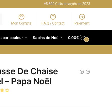
+5,500 Colis envoyés en 2023
Mon Compte
F.A.Q / Contact
Paiement
s par couleur
Sapins de Noël
0.00
€
0
sse De Chaise
l – Papa Noël