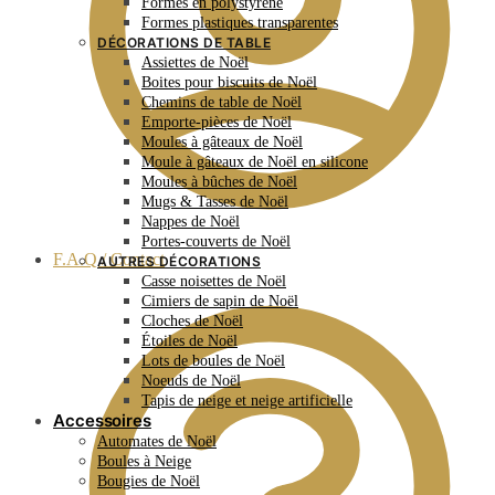
Formes en polystyrène
Formes plastiques transparentes
DÉCORATIONS DE TABLE
Assiettes de Noël
Boites pour biscuits de Noël
Chemins de table de Noël
Emporte-pièces de Noël
Moules à gâteaux de Noël
Moule à gâteaux de Noël en silicone
Moules à bûches de Noël
Mugs & Tasses de Noël
Nappes de Noël
Portes-couverts de Noël
F.A.Q / Contact
AUTRES DÉCORATIONS
Casse noisettes de Noël
Cimiers de sapin de Noël
Cloches de Noël
Étoiles de Noël
Lots de boules de Noël
Noeuds de Noël
Tapis de neige et neige artificielle
Accessoires
Automates de Noël
Boules à Neige
Bougies de Noël