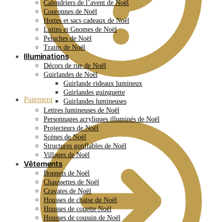
Calendriers de l’avent de Noël
Couronnes de Noël
Hottes et sacs cadeaux de Noël
Lutins et Gnomes de Noël
Peluches de Noël
Trains de Noël
Illuminations
Décors de rue de Noël
Guirlandes de Noël
Guirlande rideaux lumineux
Guirlandes guinguette
Paiement
Guirlandes lumineuses
Lettres lumineuses de Noël
Personnages acryliques illuminés de Noël
Projecteurs de Noël
Scènes de Noël
Structures gonflables de Noël
Villages de Noël
Vêtements
Bonnets de Noël
Chaussettes de Noël
Cravates de Noël
Housses de chaise de Noël
Housses de couette Noël
Housses de coussin de Noël