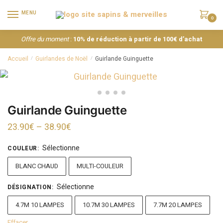
MENU
0
Offre du moment
:
10% de réduction à partir de 100€ d’achat
Accueil
Guirlandes de Noël
Guirlande Guinguette
/
/
Guirlande Guinguette
23.90
€
–
38.90
€
Sélectionne
COULEUR
:
BLANC CHAUD
MULTI-COULEUR
Sélectionne
DÉSIGNATION
:
4.7M 10 LAMPES
10.7M 30 LAMPES
7.7M 20 LAMPES
Effacer