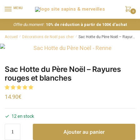
MENU
0
Offre du moment
:
10% de réduction à partir de 100€ d’achat
Accueil
Décorations de Noël pas cher
Sac Hotte du Père Noël – Rayures rouges et blanches
/
/
Sac Hotte du Père Noël – Rayures
rouges et blanches
14.90
€
12 en stock
Ajouter au panier