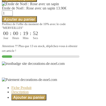
Étoile
de
Étoile de Noël : Rose avec un sapin
13.90
€
Noël
quantité
:
de
Rose
Ajouter au panier
Étoile
avec
Profitez de l'offre du moment de 10% avec le code
de
un
"MERVEILLES"
Noël
sapin
00
:
00
:
19
:
51
:
Rose
Jour
Heurs
Mins
Secs
avec
un
Attention !!! Plus que 13 en stock, dépêchez-vous à obtenir
sapin
cet article !
Fiche Produit
Description
Ajouter au panier