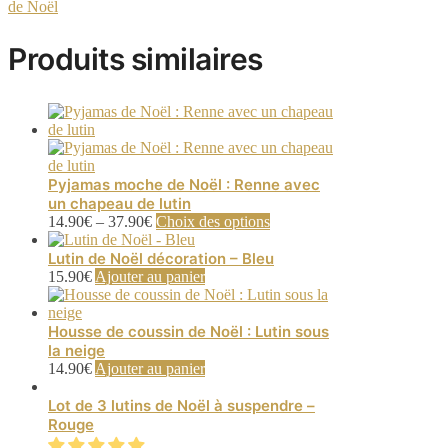
de Noël
Produits similaires
Pyjamas moche de Noël : Renne avec
un chapeau de lutin
Ce
14.90
€
–
37.90
€
Choix des options
produit
a
Lutin de Noël décoration – Bleu
plusieurs
15.90
€
Ajouter au panier
variations.
Les
options
Housse de coussin de Noël : Lutin sous
peuvent
la neige
être
14.90
€
Ajouter au panier
choisies
sur
Lot de 3 lutins de Noël à suspendre –
la
Rouge
page