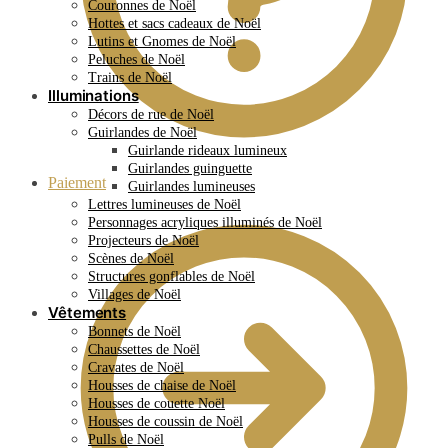
Couronnes de Noël
Hottes et sacs cadeaux de Noël
Lutins et Gnomes de Noël
Peluches de Noël
Trains de Noël
Illuminations
Décors de rue de Noël
Guirlandes de Noël
Guirlande rideaux lumineux
Guirlandes guinguette
Paiement
Guirlandes lumineuses
Lettres lumineuses de Noël
Personnages acryliques illuminés de Noël
Projecteurs de Noël
Scènes de Noël
Structures gonflables de Noël
Villages de Noël
Vêtements
Bonnets de Noël
Chaussettes de Noël
Cravates de Noël
Housses de chaise de Noël
Housses de couette Noël
Housses de coussin de Noël
Pulls de Noël