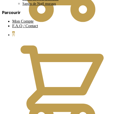
Sapins de Noël muraux
Parcourir
Mon Compte
F.A.Q / Contact
0
0.00
€