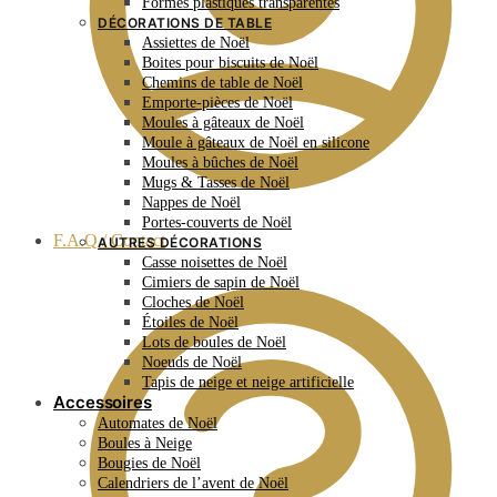
Formes plastiques transparentes
DÉCORATIONS DE TABLE
Assiettes de Noël
Boites pour biscuits de Noël
Chemins de table de Noël
Emporte-pièces de Noël
Moules à gâteaux de Noël
Moule à gâteaux de Noël en silicone
Moules à bûches de Noël
Mugs & Tasses de Noël
Nappes de Noël
Portes-couverts de Noël
F.A.Q / Contact
AUTRES DÉCORATIONS
Casse noisettes de Noël
Cimiers de sapin de Noël
Cloches de Noël
Étoiles de Noël
Lots de boules de Noël
Noeuds de Noël
Tapis de neige et neige artificielle
Accessoires
Automates de Noël
Boules à Neige
Bougies de Noël
Calendriers de l’avent de Noël