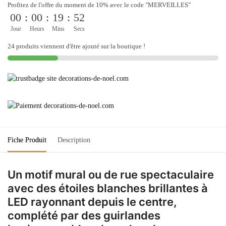
rue
Profitez de l'offre du moment de 10% avec le code "MERVEILLES"
de
00
:
00
:
19
:
52
Noël
Jour
Heurs
Mins
Secs
-
24 produits viennent d'être ajouté sur la boutique !
Ligne
étoilée
3,5m
Fiche Produit
Description
Un motif mural ou de rue spectaculaire
avec des étoiles blanches brillantes à
LED rayonnant depuis le centre,
complété par des guirlandes