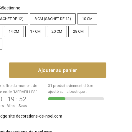
Sélectionne
SACHET DE 12)
8 CM (SACHET DE 12)
10 CM
14 CM
17 CM
20 CM
28 CM
Ajouter au panier
e l'offre du moment de
31 produits viennent d'être
ajouté sur la boutique !
le code "MERVEILLES"
0
:
19
:
51
rs
Mins
Secs