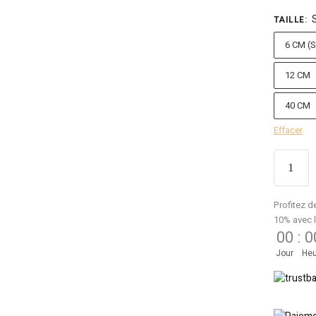
TAILLE
:
6 CM (
12 CM
40 CM
Effacer
Profitez d
10% avec 
00
:
0
Jour
Heu