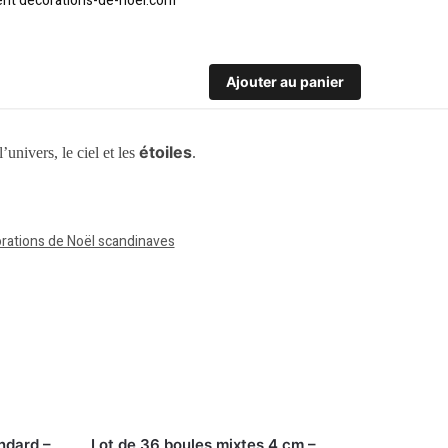
Ajouter au panier
étoiles
’univers, le ciel et les
.
rations de Noël scandinaves
ndard –
Lot de 36 boules mixtes 4 cm –