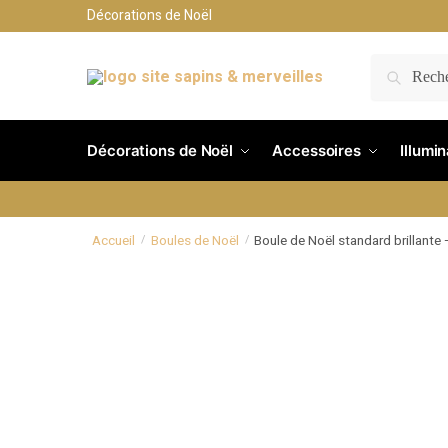
Décorations de Noël
RECH
Décorations de Noël
Accessoires
Illumi
Accueil
Boules de Noël
Boule de Noël standard brillante 
/
/