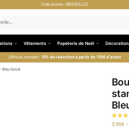
Code promo : MERVEILLES
ERCHE
nations
Vêtements
Papeterie de Noël
Décoration
Offre du moment
:
10% de réduction à partir de 100€ d’achat
– Bleu foncé
Bou
sta
Ble
5.90
€