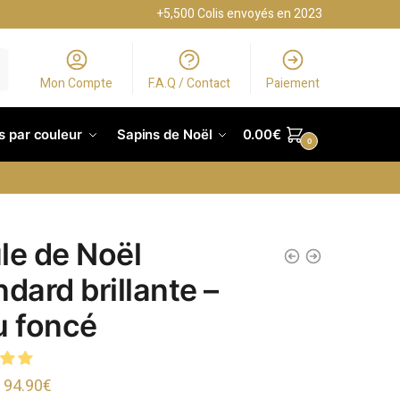
+5,500 Colis envoyés en 2023
Mon Compte
F.A.Q / Contact
Paiement
s par couleur
Sapins de Noël
0.00
€
0
le de Noël
ndard brillante –
u foncé
–
94.90
€