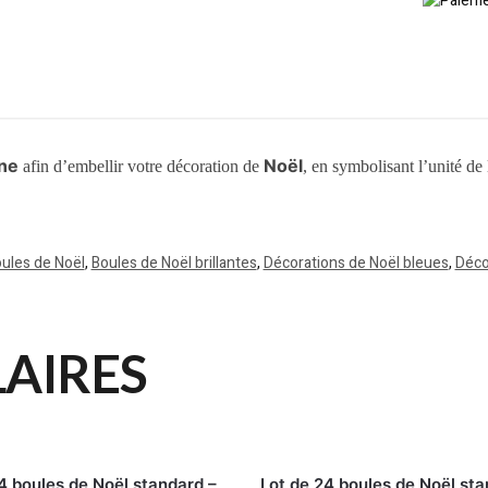
ne
Noël
afin d’embellir votre décoration de
, en symbolisant l’unité de l
ules de Noël
,
Boules de Noël brillantes
,
Décorations de Noël bleues
,
Déco
LAIRES
4 boules de Noël standard –
Lot de 24 boules de Noël sta