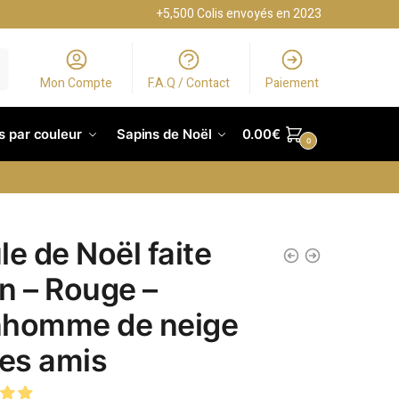
+5,500 Colis envoyés en 2023
Mon Compte
F.A.Q / Contact
Paiement
s par couleur
Sapins de Noël
0.00
€
0
le de Noël faite
n – Rouge –
homme de neige
ses amis