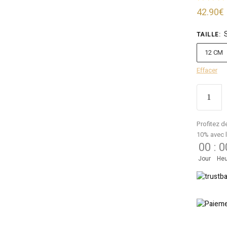
42.90
€
TAILLE
:
12 CM
Effacer
Profitez d
10% avec 
00
:
0
Jour
Heu