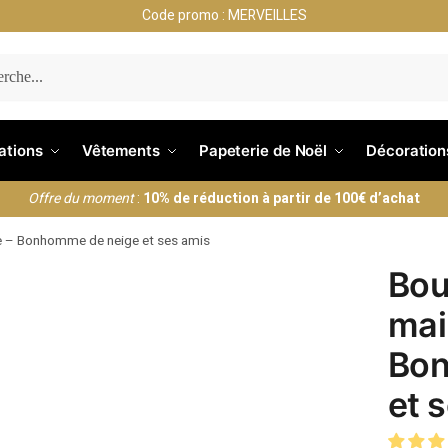
Code promo : MERVEILLES
ERCHE
nations
Vêtements
Papeterie de Noël
Décoration
Offre du moment
:
10% de réduction à partir de 100€ d’achat
ge – Bonhomme de neige et ses amis
Bou
mai
Bon
et 