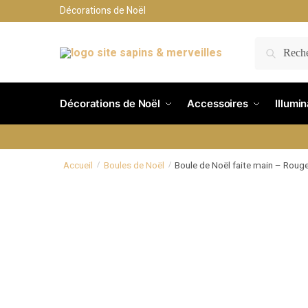
Décorations de Noël
RECH
Décorations de Noël
Accessoires
Illumi
Accueil
Boules de Noël
Boule de Noël faite main – Rou
/
/