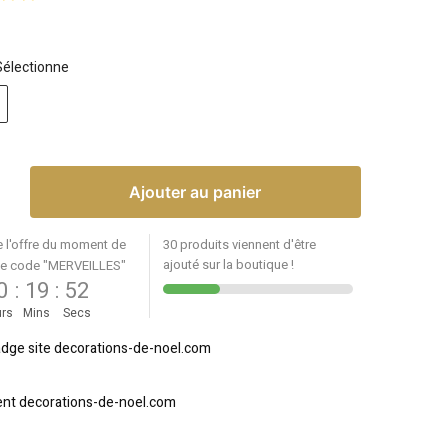
Sélectionne
Ajouter au panier
e l'offre du moment de
30 produits viennent d'être
ajouté sur la boutique !
le code "MERVEILLES"
0
:
19
:
52
rs
Mins
Secs