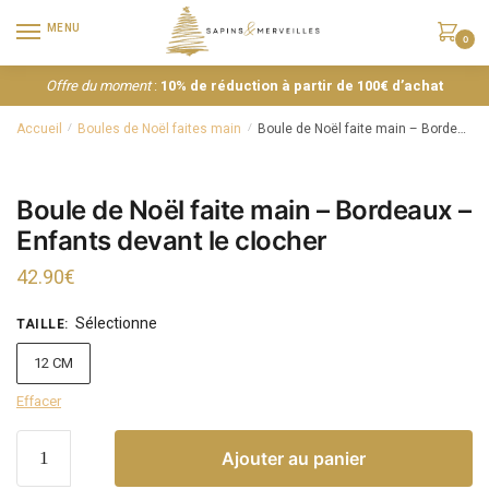
MENU
0
Offre du moment
:
10% de réduction à partir de 100€ d’achat
Accueil
Boules de Noël faites main
Boule de Noël faite main – Bordeaux – Enfants devant le clocher
/
/
Boule de Noël faite main – Bordeaux –
Enfants devant le clocher
42.90
€
Sélectionne
TAILLE
:
12 CM
Effacer
Ajouter au panier