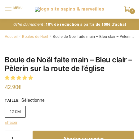
MENU
0
Offre du moment
:
10% de réduction à partir de 100€ d’achat
Accueil
Boules de Noël
Boule de Noël faite main – Bleu clair – Pèlerin sur la route de l’église
/
/
Boule de Noël faite main – Bleu clair –
Pèlerin sur la route de l’église
42.90
€
Sélectionne
TAILLE
:
12 CM
Effacer
Ajouter au panier