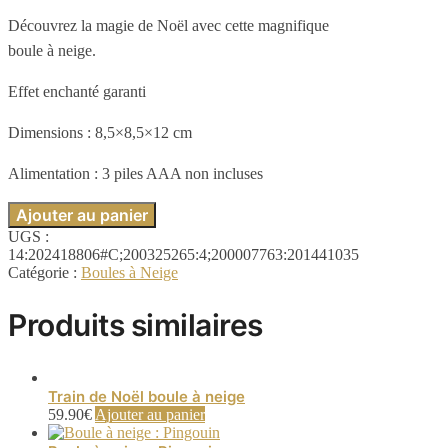
Découvrez la magie de Noël avec cette magnifique
boule à neige.
Effet enchanté garanti
Dimensions : 8,5×8,5×12 cm
Alimentation : 3 piles AAA non incluses
Ajouter au panier
UGS :
14:202418806#C;200325265:4;200007763:201441035
Catégorie :
Boules à Neige
Produits similaires
Train de Noël boule à neige
59.90
€
Ajouter au panier