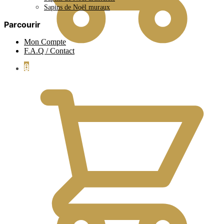
Sapins de Noël muraux
Parcourir
Mon Compte
F.A.Q / Contact
0
0.00
€