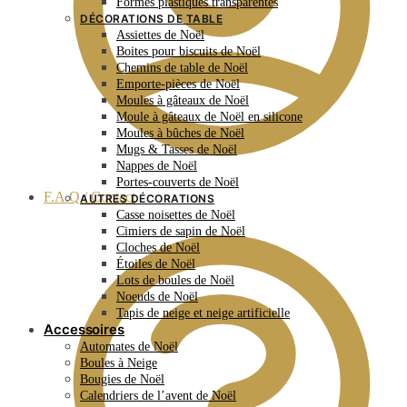
Formes plastiques transparentes
DÉCORATIONS DE TABLE
Assiettes de Noël
Boites pour biscuits de Noël
Chemins de table de Noël
Emporte-pièces de Noël
Moules à gâteaux de Noël
Moule à gâteaux de Noël en silicone
Moules à bûches de Noël
Mugs & Tasses de Noël
Nappes de Noël
Portes-couverts de Noël
F.A.Q / Contact
AUTRES DÉCORATIONS
Casse noisettes de Noël
Cimiers de sapin de Noël
Cloches de Noël
Étoiles de Noël
Lots de boules de Noël
Noeuds de Noël
Tapis de neige et neige artificielle
Accessoires
Automates de Noël
Boules à Neige
Bougies de Noël
Calendriers de l’avent de Noël