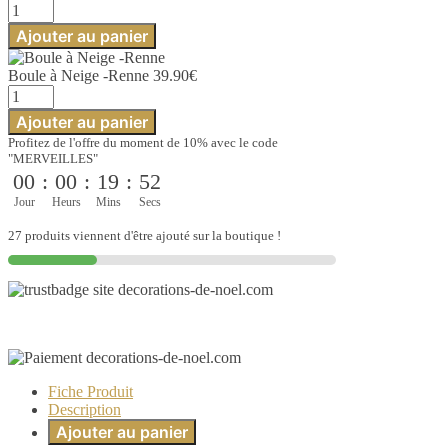
quantité
de
Ajouter au panier
Boule
à
Boule à Neige -Renne
39.90
€
Neige
quantité
-
de
Renne
Ajouter au panier
Boule
Profitez de l'offre du moment de 10% avec le code
à
"MERVEILLES"
Neige
00
:
00
:
19
:
51
-
Renne
Jour
Heurs
Mins
Secs
27 produits viennent d'être ajouté sur la boutique !
Fiche Produit
Description
Ajouter au panier