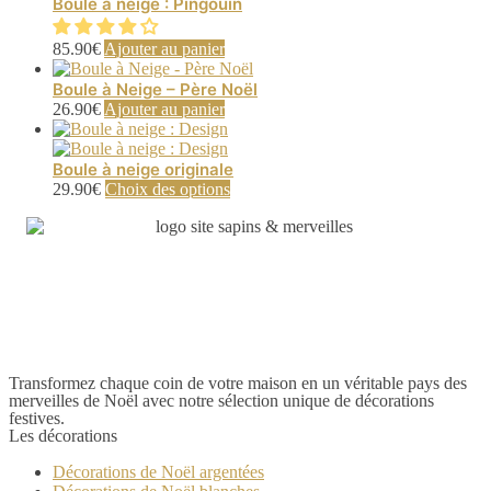
Boule à neige : Pingouin
85.90
€
Ajouter au panier
Boule à Neige – Père Noël
26.90
€
Ajouter au panier
Boule à neige originale
Ce
29.90
€
Choix des options
produit
a
plusieurs
variations.
Les
options
peuvent
être
choisies
Transformez chaque coin de votre maison en un véritable pays des
sur
merveilles de Noël avec notre sélection unique de décorations
la
festives.
page
Les décorations
du
produit
Décorations de Noël argentées