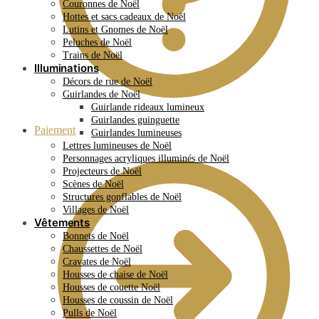
Couronnes de Noël
Hottes et sacs cadeaux de Noël
Lutins et Gnomes de Noël
Peluches de Noël
Trains de Noël
Illuminations
Décors de rue de Noël
Guirlandes de Noël
Guirlande rideaux lumineux
Guirlandes guinguette
Paiement
Guirlandes lumineuses
Lettres lumineuses de Noël
Personnages acryliques illuminés de Noël
Projecteurs de Noël
Scènes de Noël
Structures gonflables de Noël
Villages de Noël
Vêtements
Bonnets de Noël
Chaussettes de Noël
Cravates de Noël
Housses de chaise de Noël
Housses de couette Noël
Housses de coussin de Noël
Pulls de Noël