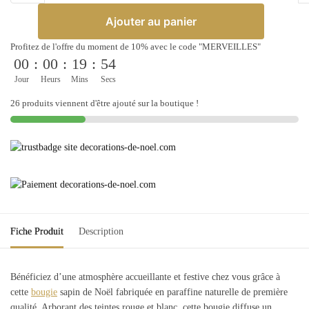
Bougie
Ajouter au panier
sapin
de
Profitez de l'offre du moment de 10% avec le code "MERVEILLES"
Noël
00
:
00
:
19
:
54
en
Jour
Heurs
Mins
Secs
cire
26 produits viennent d'être ajouté sur la boutique !
de
paraffine
naturelle
:
rouge
et
blanc
Fiche Produit
Description
Bénéficiez d’une atmosphère accueillante et festive chez vous grâce à
cette
bougie
sapin de Noël fabriquée en paraffine naturelle de première
qualité. Arborant des teintes rouge et blanc, cette bougie diffuse un