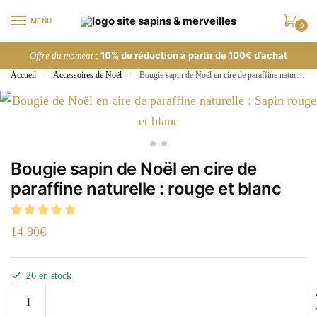
Skip
Skip
MENU
to
to
0
navigation
content
10% de réduction à partir de 100€ d’achat
Offre du moment
:
Accueil
/
Accessoires de Noël
/
Bougie sapin de Noël en cire de paraffine naturelle : rouge et blanc
Bougie sapin de Noël en cire de
paraffine naturelle : rouge et blanc
14.90
€
26 en stock
quantité
de