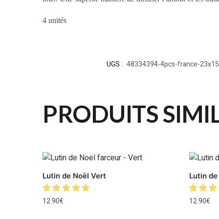
4 unités
UGS :
48334394-4pcs-france-23x1
PRODUITS SIMI
Lutin de Noël Vert
Lutin d
12.90
€
12.90
€