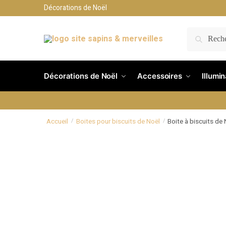
Décorations de Noël
RECH
Décorations de Noël
Accessoires
Illumi
Accueil
Boites pour biscuits de Noël
Boite à biscuits de
/
/