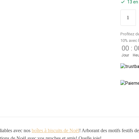
13 en
Profitez d
10% avec 
00
:
0
Jour
Heu
liables avec nos
boîtes à biscuits de Noël
! Arborant des motifs festifs de
itions de Noël avec vos proches et amis! Quelle joie!