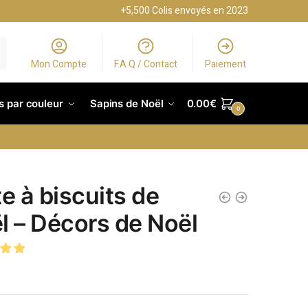
+5,500 Colis envoyés en 2023
Mon Compte
F.A.Q / Contact
Paiement
s par couleur
Sapins de Noël
0.00
€
0
te à biscuits de
l – Décors de Noël