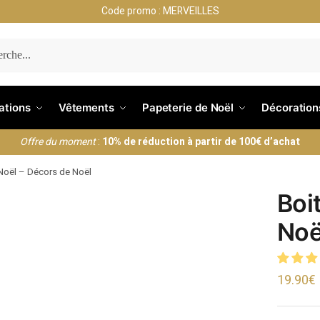
Code promo : MERVEILLES
ERCHE
nations
Vêtements
Papeterie de Noël
Décoration
Offre du moment
:
10% de réduction à partir de 100€ d’achat
 Noël – Décors de Noël
Boi
Noë
19.90
€