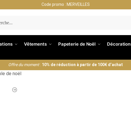
Code promo : MERVEILLES
ERCHE
nations
Vêtements
Papeterie de Noël
Décoration
Offre du moment
:
10% de réduction à partir de 100€ d’achat
ble de noël