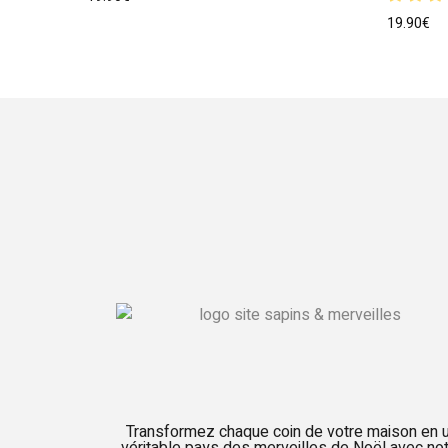
19.90
€
Transformez chaque coin de votre maison en 
véritable pays des merveilles de Noël avec no