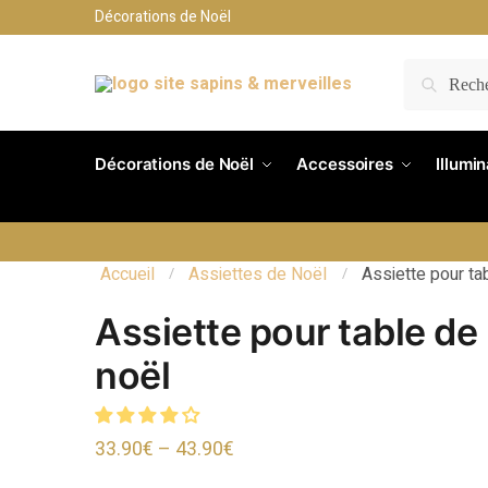
Décorations de Noël
RECH
Décorations de Noël
Accessoires
Illumi
Accueil
Assiettes de Noël
Assiette pour ta
/
/
Assiette pour table de
noël
33.90
€
–
43.90
€