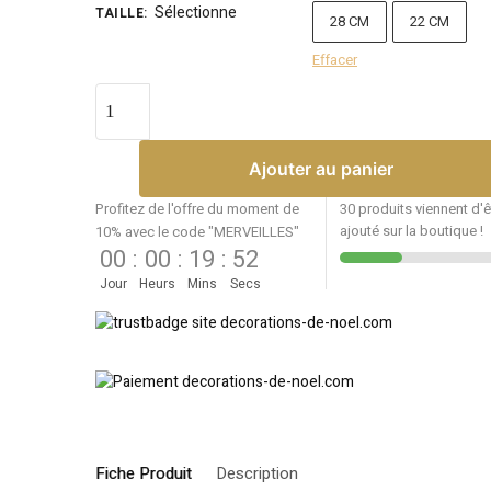
Sélectionne
TAILLE
:
28 CM
22 CM
Effacer
Ajouter au panier
Profitez de l'offre du moment de
30 produits viennent d'ê
ajouté sur la boutique !
10% avec le code "MERVEILLES"
00
:
00
:
19
:
52
Jour
Heurs
Mins
Secs
Fiche Produit
Description