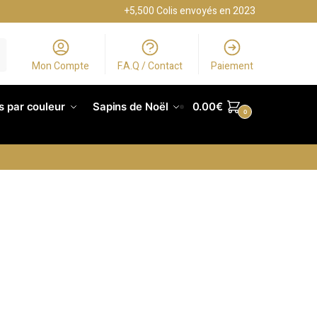
+5,500 Colis envoyés en 2023
Mon Compte
F.A.Q / Contact
Paiement
s par couleur
Sapins de Noël
0.00
€
0